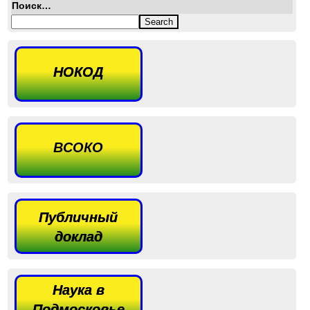
Поиск…
НОКОД
ВСОКО
Публичный
доклад
Наука в
Подмосковье