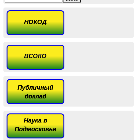
НОКОД
ВСОКО
Публичный
доклад
Наука в
Подмосковье